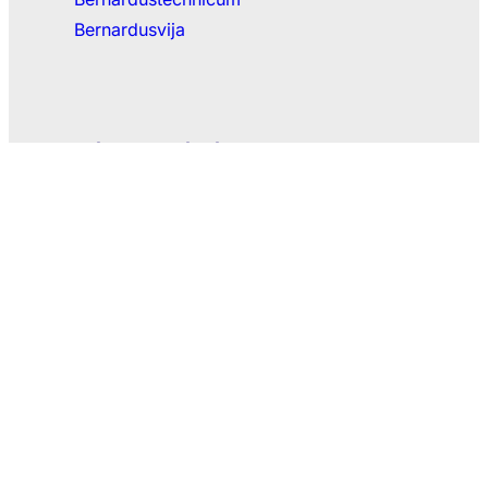
Bernardusvija
Privacy & Klachten
Privacyverklaring
Klachtenregeling
Facebook
Instagram
Contactgegevens klokkenluidersdecreet
Guimardstraat 1, 1040 Brussel | 02 507 07 12
klokkenluider@katholiekonderwijs.vlaanderen